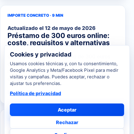
IMPORTE CONCRETO · 9 MIN
Actualizado el
12 de mayo de 2026
Préstamo de 300 euros online:
coste, requisitos y alternativas
Cookies y privacidad
Guía para pedir un préstamo de 300 euros
Usamos cookies técnicas y, con tu consentimiento,
online: cuándo puede convenir, requisitos
Google Analytics y Meta/Facebook Pixel para medir
habituales, coste, ASNEF, alternativas y
visitas y campañas. Puedes aceptar, rechazar o
checklist.
ajustar tus preferencias.
Leer artículo →
Política de privacidad
Aceptar
IMPORTE PEQUEÑO · 8 MIN
Rechazar
Actualizado el
12 de mayo de 2026