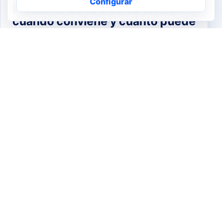
Configurar
Préstamo de 100 euros online:
cuándo conviene y cuánto puede
costar
Guía sobre préstamo de 100 euros online:
cuándo puede convenir, costes, alternativas,
requisitos, riesgos y checklist antes de
solicitar.
Leer artículo →
FINANZAS PERSONALES · 9 MIN
Actualizado el
6 de mayo de 2026
Necesito dinero urgente: qué
opciones tengo y cómo decidir
sin precipitarme