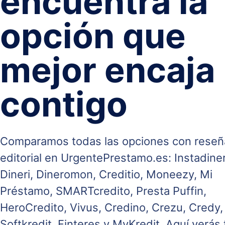
encuentra la
opción que
mejor encaja
contigo
Comparamos todas las opciones con reseñ
editorial en UrgentePrestamo.es: Instadine
Dineri, Dineromon, Creditio, Moneezy, Mi
Préstamo, SMARTcredito, Presta Puffin,
HeroCredito, Vivus, Credino, Crezu, Credy,
Softkredit, Finteres y MyKredit. Aquí verás 