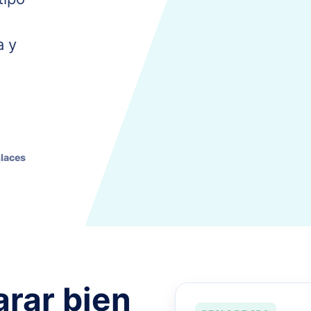
a y
nlaces
arar bien