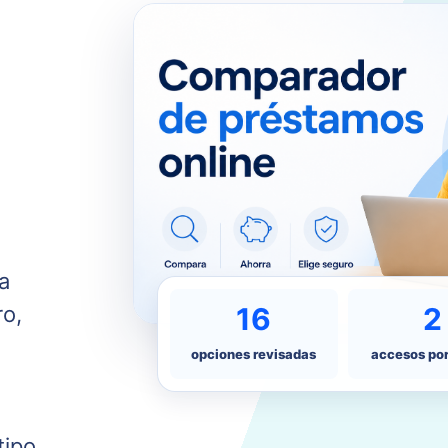
a
16
2
ro,
opciones revisadas
accesos po
tipo