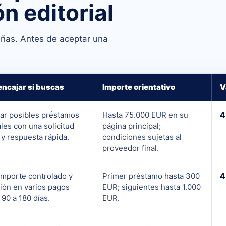
ón editorial
eñas. Antes de aceptar una
ncajar si buscas
Importe orientativo
V
r posibles préstamos
Hasta 75.000 EUR en su
4
les con una solicitud
página principal;
 y respuesta rápida.
condiciones sujetas al
proveedor final.
importe controlado y
Primer préstamo hasta 300
4
ión en varios pagos
EUR; siguientes hasta 1.000
 90 a 180 días.
EUR.