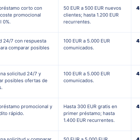
préstamo corto con
50 EUR a 500 EUR nuevos
4
 coste promocional
clientes; hasta 1.200 EUR
l 0%.
recurrentes.
ud 24/7 con respuesta
100 EUR a 5.000 EUR
4
para comparar posibles
comunicados.
na solicitud 24/7 y
100 EUR a 5.000 EUR
4
r posibles ofertas de
comunicados.
s.
préstamo promocional y
Hasta 300 EUR gratis en
4
dito rápido.
primer préstamo; hasta
1.400 EUR recurrentes.
una solicitud y comparar
50 EUR a 5.000 EUR
4