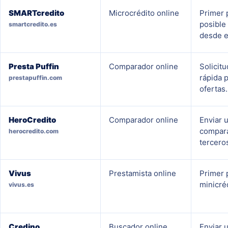
SMARTcredito
Microcrédito online
Primer 
posible
smartcredito.es
desde e
Presta Puffin
Comparador online
Solicit
rápida 
prestapuffin.com
ofertas.
HeroCredito
Comparador online
Enviar u
compara
herocredito.com
tercero
Vivus
Prestamista online
Primer 
minicré
vivus.es
Credino
Buscador online
Enviar 