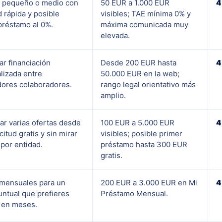
 pequeño o medio con
50 EUR a 1.000 EUR
4
d rápida y posible
visibles; TAE mínima 0% y
préstamo al 0%.
máxima comunicada muy
elevada.
ar financiación
Desde 200 EUR hasta
4
lizada entre
50.000 EUR en la web;
ores colaboradores.
rango legal orientativo más
amplio.
r varias ofertas desde
100 EUR a 5.000 EUR
4
citud gratis y sin mirar
visibles; posible primer
 por entidad.
préstamo hasta 300 EUR
gratis.
mensuales para un
200 EUR a 3.000 EUR en Mi
4
untual que prefieres
Préstamo Mensual.
r en meses.