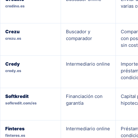
varias o
credino.es
Crezu
Buscador y
Compara
comparador
con pos
crezu.es
sin cost
Credy
Intermediario online
Importe
préstam
credy.es
condici
Softkredit
Financiación con
Capital 
garantía
hipoteca
sofkredit.com/es
Finteres
Intermediario online
Préstam
condici
finteres.es