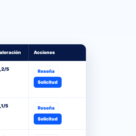
aloración
Acciones
,2/5
Reseña
Solicitud
,1/5
Reseña
Solicitud