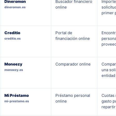
Dineromon
Buscador financiero
Importe
online
solicitu
dineromon.es
primer 
Creditio
Portal de
Encontr
financiación online
persona
creditio.es
proveed
Moneezy
Comparador online
Compara
una soli
moneezy.es
entidad
Mi Préstamo
Préstamo personal
Cuotas 
online
gasto p
mi-prestamo.es
reparti