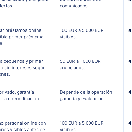
fertas.
comunicados.
r préstamos online
100 EUR a 5.000 EUR
4
ible primer préstamo
visibles.
e.
s pequeños y primer
50 EUR a 1.000 EUR
4
o sin intereses según
anunciados.
ones.
privado, garantía
Depende de la operación,
4
ria o reunificación.
garantía y evaluación.
o personal online con
100 EUR a 5.000 EUR
4
ones visibles antes de
visibles.