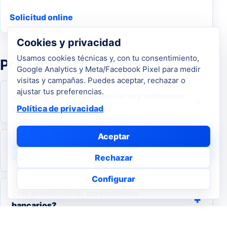
Solicitud online
Cookies y privacidad
Usamos cookies técnicas y, con tu consentimiento,
Preguntas frecuentes
Google Analytics y Meta/Facebook Pixel para medir
visitas y campañas. Puedes aceptar, rechazar o
ajustar tus preferencias.
¿Puedo pedir un préstamo si soy autónomo
y no tengo nómina?
Política de privacidad
Aceptar
¿Qué importe conviene pedir como
autónomo?
Rechazar
Configurar
¿Me pueden pedir movimientos
bancarios?