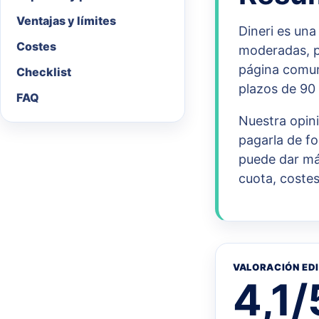
Ventajas y límites
Dineri es un
Costes
moderadas, pr
página comun
Checklist
plazos de 90 
FAQ
Nuestra opini
pagarla de fo
puede dar más
cuota, costes
VALORACIÓN ED
4,1/