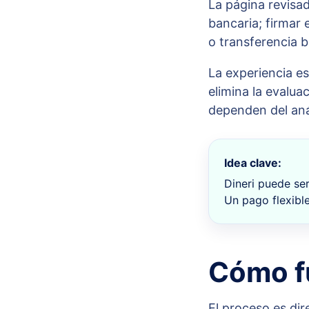
La página revisad
bancaria; firmar 
o transferencia b
La experiencia es
elimina la evalua
dependen del análi
Idea clave:
Dineri puede ser
Un pago flexibl
Cómo fu
El proceso es dir