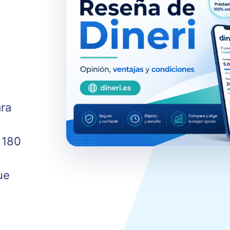
ara
 180
ue